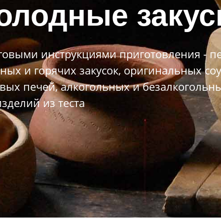
олодные закус
овыми инструкциями приготовления - пе
ных и горячих закусок, оригинальных со
вых печей, алкогольных и безалкогольны
зделий из теста