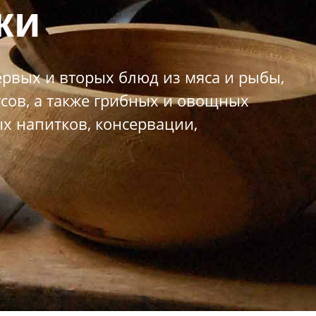
ки
рвых и вторых блюд из мяса и рыбы,
усов, а также грибных и овощных
х напитков, консервации,