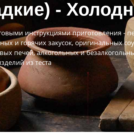
дкие) - Холод
овыми инструкциями приготовления - пе
ных и горячих закусок, оригинальных со
вых печей, алкогольных и безалкогольны
зделий из теста