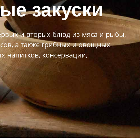
ные закуски
рвых и вторых блюд из мяса и рыбы,
усов, а также грибных и овощных
х напитков, консервации,