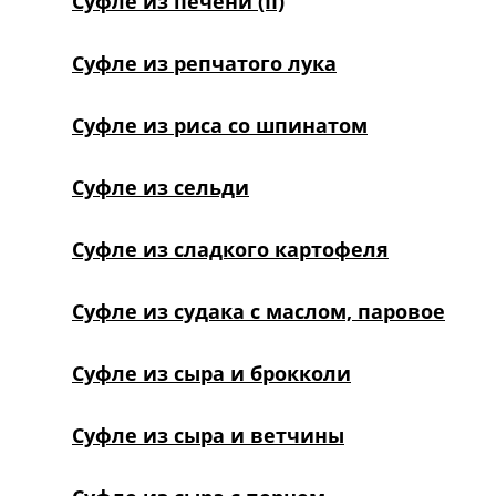
Суфле из печени (II)
Суфле из репчатого лука
Суфле из риса со шпинатом
Суфле из сельди
Суфле из сладкого картофеля
Суфле из судака с маслом, паровое
Суфле из сыра и брокколи
Суфле из сыра и ветчины