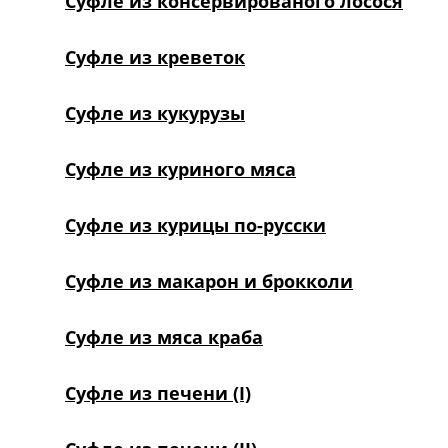
Суфле из консервированого лосося
Суфле из креветок
Суфле из кукурузы
Суфле из куриного мяса
Суфле из курицы по-русски
Суфле из макарон и брокколи
Суфле из мяса краба
Суфле из печени (I)