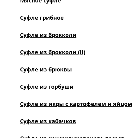
Мясное суфле
Суфле грибное
Суфле из брокколи
Суфле из брокколи (II)
Суфле из брюквы
Суфле из горбуши
Суфле из икры с картофелем и яйцом
Суфле из кабачков