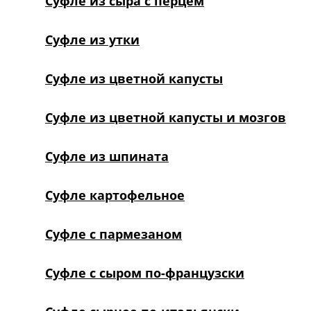
Суфле из сыра с перцем
Суфле из утки
Суфле из цветной капусты
Суфле из цветной капусты и мозгов
Суфле из шпината
Суфле картофельное
Суфле с пармезаном
Суфле с сыром по-французски