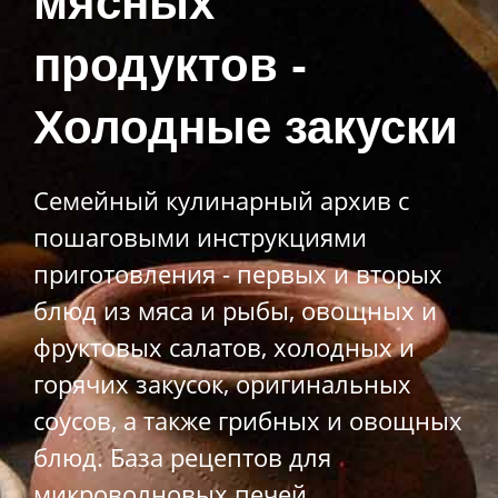
мясных
продуктов -
Холодные закуски
Семейный кулинарный архив с
пошаговыми инструкциями
приготовления - первых и вторых
блюд из мяса и рыбы, овощных и
фруктовых салатов, холодных и
горячих закусок, оригинальных
соусов, а также грибных и овощных
блюд. База рецептов для
микроволновых печей,