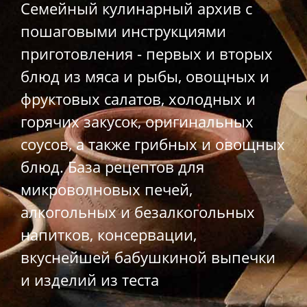
Семейный кулинарный архив с
пошаговыми инструкциями
приготовления - первых и вторых
блюд из мяса и рыбы, овощных и
фруктовых салатов, холодных и
горячих закусок, оригинальных
соусов, а также грибных и овощных
блюд. База рецептов для
микроволновых печей,
алкогольных и безалкогольных
напитков, консервации,
вкуснейшей бабушкиной выпечки
и изделий из теста