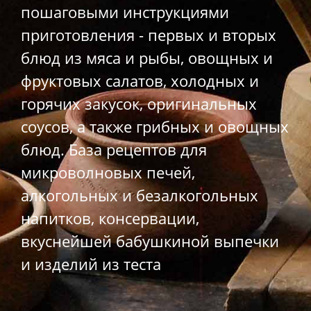
пошаговыми инструкциями
приготовления - первых и вторых
блюд из мяса и рыбы, овощных и
фруктовых салатов, холодных и
горячих закусок, оригинальных
соусов, а также грибных и овощных
блюд. База рецептов для
микроволновых печей,
алкогольных и безалкогольных
напитков, консервации,
вкуснейшей бабушкиной выпечки
и изделий из теста