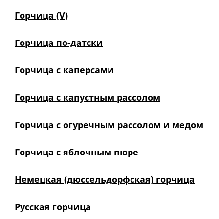
Горчица (V)
Горчица по-датски
Горчица с каперсами
Горчица с капустным рассолом
Горчица с огуречным рассолом и медом
Горчица с яблочным пюре
Немецкая (дюссельдорфская) горчица
Русская горчица