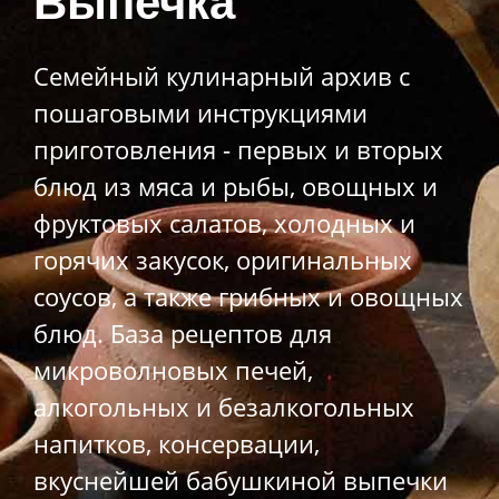
Выпечка
Семейный кулинарный архив с
пошаговыми инструкциями
приготовления - первых и вторых
блюд из мяса и рыбы, овощных и
фруктовых салатов, холодных и
горячих закусок, оригинальных
соусов, а также грибных и овощных
блюд. База рецептов для
микроволновых печей,
алкогольных и безалкогольных
напитков, консервации,
вкуснейшей бабушкиной выпечки