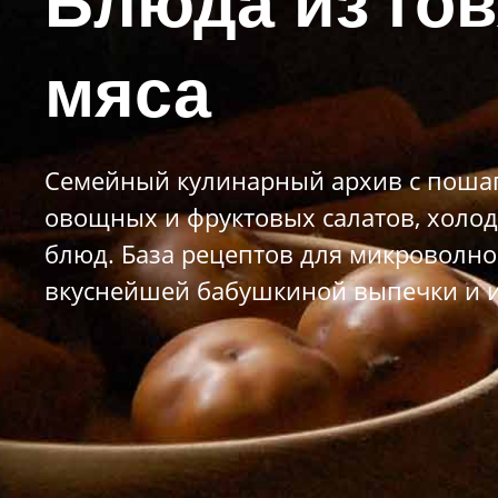
Блюда из го
мяса
Семейный кулинарный архив с пошаг
овощных и фруктовых салатов, холод
блюд. База рецептов для микроволно
вкуснейшей бабушкиной выпечки и и