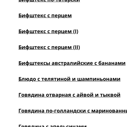
Бифштекс с перцем
Бифштекс с перцем (I)
Бифштекс с перцем (II)
Бифштексы австралийские с бананами
Блюдо с телятиной и шампиньонами
Говядина отварная с айвой и тыквой
Говядина по-голландски с маринован
Говядина с апельсинами