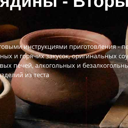
вядины - Вторы
овыми инструкциями приготовления - пе
ных и горячих закусок, оригинальных со
вых печей, алкогольных и безалкогольны
зделий из теста