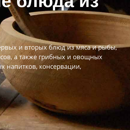
е блюда из
рвых и вторых блюд из мяса и рыбы,
усов, а также грибных и овощных
х напитков, консервации,