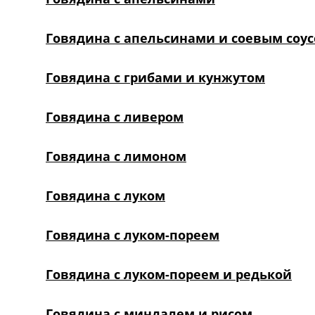
Говядина с апельсинами и соевым соу
Говядина с грибами и кунжутом
Говядина с ливером
Говядина с лимоном
Говядина с луком
Говядина с луком-пореем
Говядина с луком-пореем и редькой
Говядина с миндалем и рисом