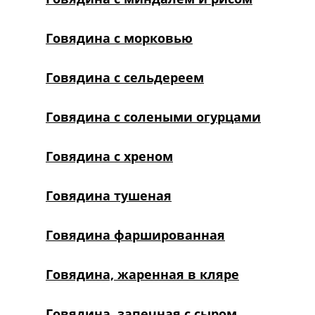
Говядина с морковью
Говядина с сельдереем
Говядина с солеными огурцами
Говядина с хреном
Говядина тушеная
Говядина фаршированная
Говядина, жаренная в кляре
Говядина, запечная с сыром