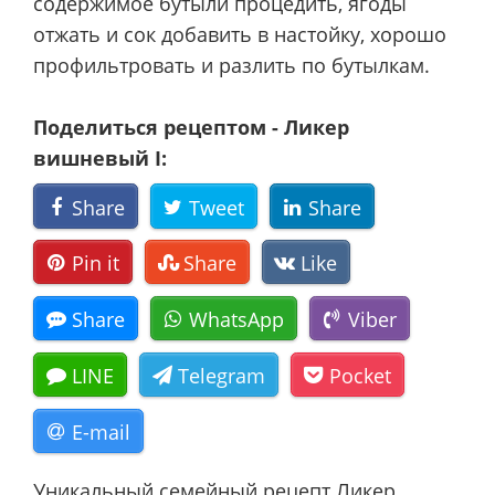
содержимое бутыли процедить, ягоды
отжать и сок добавить в настойку, хорошо
профильтровать и разлить по бутылкам.
Поделиться рецептом - Ликер
вишневый I:
Share
Tweet
Share
Pin it
Share
Like
Share
WhatsApp
Viber
LINE
Telegram
Pocket
E-mail
Уникальный семейный рецепт Ликер