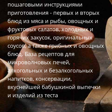
пошаговыми инструкциями
приготовления - первых и вторых
блюд из мяса и рыбы, овощных и
фруктовых салатов, холодных и
горячих закусок, оригинальных
соусов, а также грибных и овощных
блюд. База рецептов для
микроволновых печей,
алкогольных и безалкогольных
напитков, консервации,
вкуснейшей бабушкиной выпечки
и изделий из теста