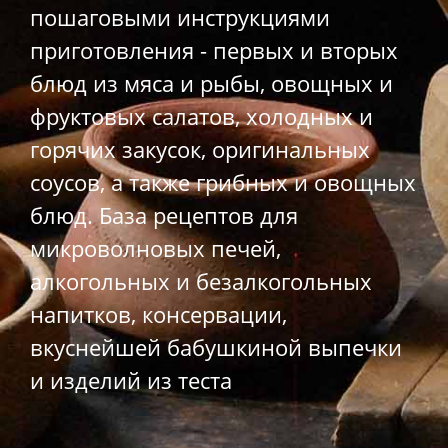
пошаговыми инструкциями
приготовления - первых и вторых
блюд из мяса и рыбы, овощных и
фруктовых салатов, холодных и
горячих закусок, оригинальных
соусов, а также грибных и овощных
блюд. База рецептов для
микроволновых печей,
алкогольных и безалкогольных
напитков, консервации,
вкуснейшей бабушкиной выпечки
и изделий из теста