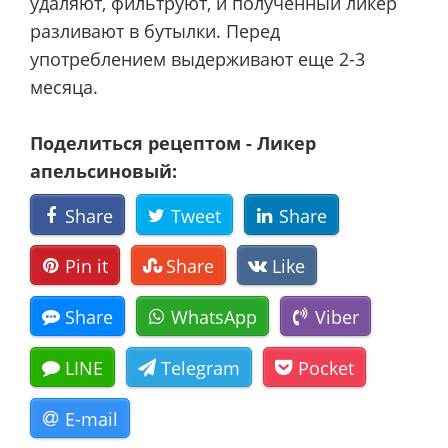
удаляют, фильтруют, и полученный ликер
разливают в бутылки. Перед
употреблением выдерживают еще 2-3
месяца.
Поделиться рецептом - Ликер
апельсиновый:
Share
Tweet
Share
Pin it
Share
Like
Share
WhatsApp
Viber
LINE
Telegram
Pocket
E-mail