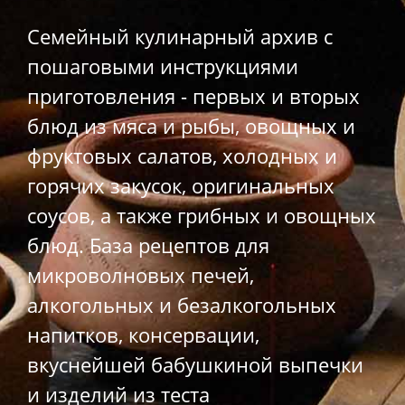
Семейный кулинарный архив с
пошаговыми инструкциями
приготовления - первых и вторых
блюд из мяса и рыбы, овощных и
фруктовых салатов, холодных и
горячих закусок, оригинальных
соусов, а также грибных и овощных
блюд. База рецептов для
микроволновых печей,
алкогольных и безалкогольных
напитков, консервации,
вкуснейшей бабушкиной выпечки
и изделий из теста