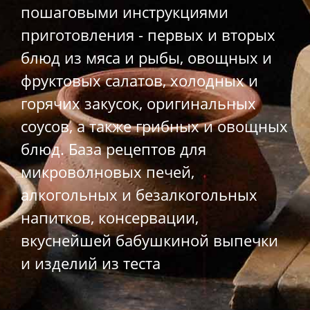
пошаговыми инструкциями
приготовления - первых и вторых
блюд из мяса и рыбы, овощных и
фруктовых салатов, холодных и
горячих закусок, оригинальных
соусов, а также грибных и овощных
блюд. База рецептов для
микроволновых печей,
алкогольных и безалкогольных
напитков, консервации,
вкуснейшей бабушкиной выпечки
и изделий из теста