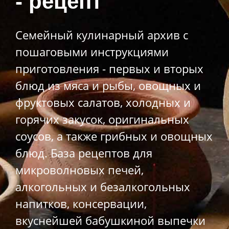
- рецепт
Семейный кулинарный архив с
пошаговыми инструкциями
приготовления - первых и вторых
блюд из мяса и рыбы, овощных и
фруктовых салатов, холодных и
горячих закусок, оригинальных
соусов, а также грибных и овощных
блюд. База рецептов для
микроволновых печей,
алкогольных и безалкогольных
напитков, консервации,
вкуснейшей бабушкиной выпечки