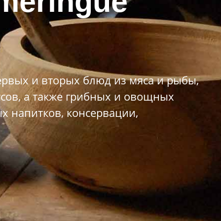
 meringue
рвых и вторых блюд из мяса и рыбы,
усов, а также грибных и овощных
х напитков, консервации,