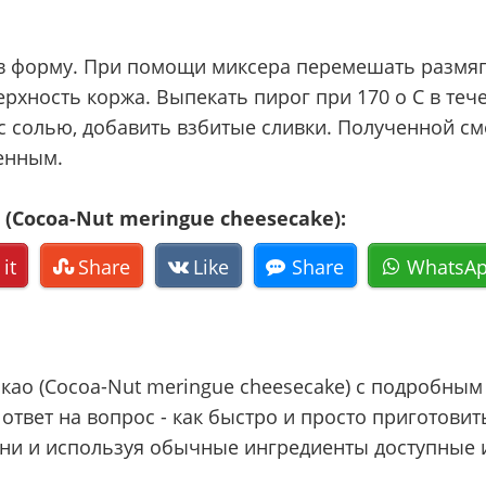
 форму. При помощи миксера перемешать размягче
рхность коржа. Выпекать пирог при 170 o C в теч
 солью, добавить взбитые сливки. Полученной см
денным.
(Cocoa-Nut meringue cheesecake):
 it
Share
Like
Share
WhatsA
као (Cocoa-Nut meringue cheesecake) с подробны
ответ на вопрос - как быстро и просто приготовит
ени и используя обычные ингредиенты доступные и