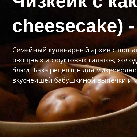
Чизкейк с ка
cheesecake) -
Семейный кулинарный архив с пошаг
овощных и фруктовых салатов, холод
блюд. База рецептов для микроволно
вкуснейшей бабушкиной выпечки и и