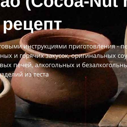
као (Cocoa-Nut
 рецепт
овыми инструкциями приготовления - пе
ных и горячих закусок, оригинальных со
вых печей, алкогольных и безалкогольны
зделий из теста