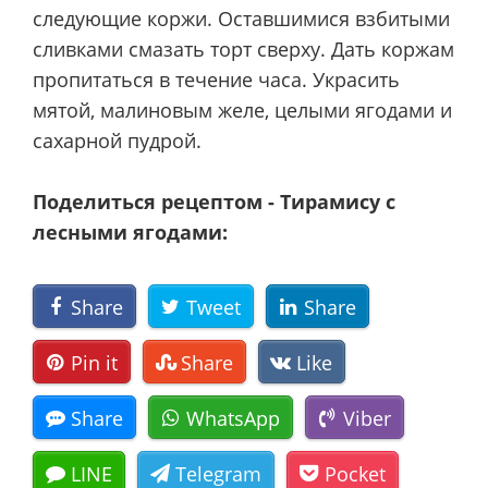
следующие коржи. Оставшимися взбитыми
сливками смазать торт сверху. Дать коржам
пропитаться в течение часа. Украсить
мятой, малиновым желе, целыми ягодами и
сахарной пудрой.
Поделиться рецептом - Тирамису с
лесными ягодами:
Share
Tweet
Share
Pin it
Share
Like
Share
WhatsApp
Viber
LINE
Telegram
Pocket