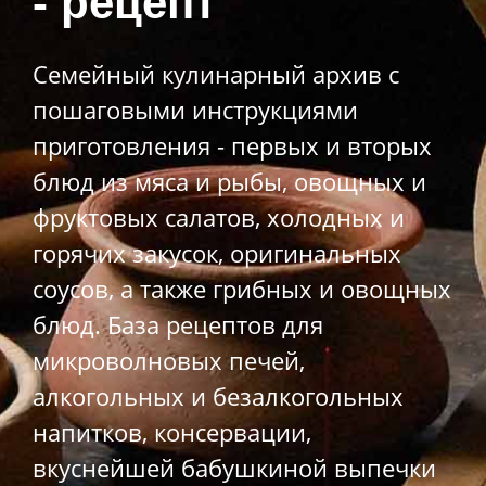
- рецепт
Семейный кулинарный архив с
пошаговыми инструкциями
приготовления - первых и вторых
блюд из мяса и рыбы, овощных и
фруктовых салатов, холодных и
горячих закусок, оригинальных
соусов, а также грибных и овощных
блюд. База рецептов для
микроволновых печей,
алкогольных и безалкогольных
напитков, консервации,
вкуснейшей бабушкиной выпечки