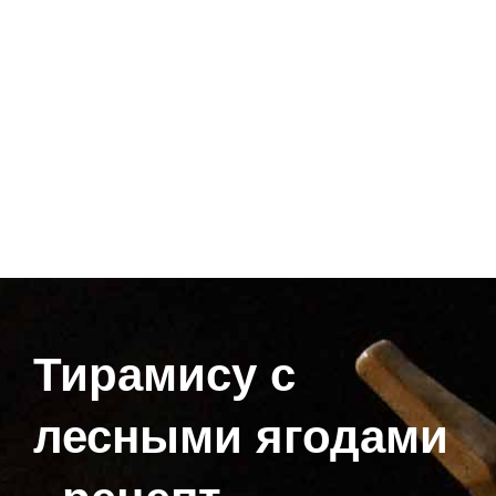
Тирамису с
лесными ягодами