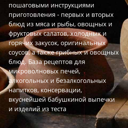
пошаговыми инструкциями
приготовления - первых и вторых
блюд из мяса и рыбы, овощных и
фруктовых салатов, холодных и
горячих закусок, оригинальных
соусов, а также грибных и овощных
блюд. База рецептов для
микроволновых печей,
алкогольных и безалкогольных
напитков, консервации,
вкуснейшей бабушкиной выпечки
и изделий из теста