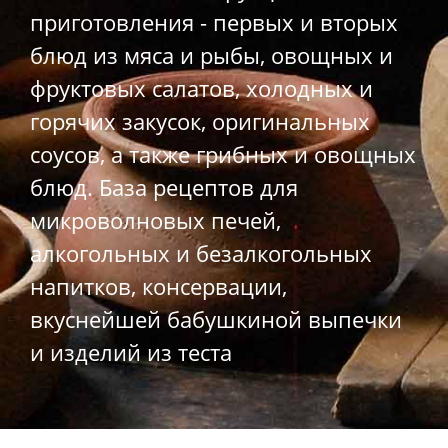
приготовления - первых и вторых
блюд из мяса и рыбы, овощных и
фруктовых салатов, холодных и
горячих закусок, оригинальных
соусов, а также грибных и овощных
блюд. База рецептов для
микроволновых печей,
алкогольных и безалкогольных
напитков, консервации,
вкуснейшей бабушкиной выпечки
и изделий из теста