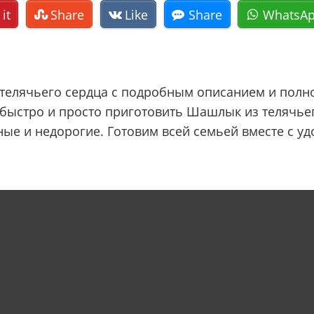
 it
Share
Like
Share
WhatsA
елячьего сердца с подробным описанием и полно
к быстро и просто приготовить Шашлык из телячь
ые и недорогие. Готовим всей семьей вместе с уд